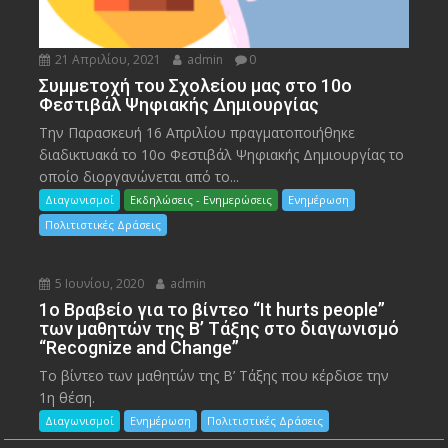
21 Απριλίου, 2021
admin
0
Συμμετοχή του Σχολείου μας στο 10ο
Φεστιβάλ Ψηφιακής Δημιουργίας
Την Παρασκευή 16 Απριλίου πραγματοποιήθηκε
διαδικτυακά το 10ο Φεστιβάλ Ψηφιακής Δημιουργίας το
οποίο διοργανώνεται από το...
Διαγωνισμοί
Εκδηλώσεις - Ενημερώσεις
Ενημέρωση
Πολιτιστικές Δράσεις
5 Ιουνίου, 2020
admin
1ο Βραβείο για το βίντεο “It hurts people”
των μαθητών της Β’ Τάξης στο διαγωνισμό
“Recognize and Change”
Το βίντεο των μαθητών της Β’ Τάξης που κέρδισε την
1η θέση.
Διαγωνισμοί
Ενημέρωση
Πολιτιστικές Δράσεις