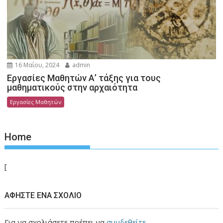
16 Μαΐου, 2024
admin
Εργασίες Μαθητών Α’ τάξης για τους
μαθηματικούς στην αρχαιότητα
Εργασίες Μαθητών
Home
[
ΑΦΉΣΤΕ ΈΝΑ ΣΧΌΛΙΟ
Για να σχολιάσετε πρέπει να
συνδεθείτε
.