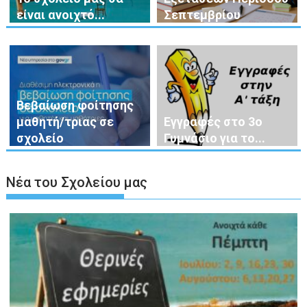
είναι ανοιχτό...
Σεπτεμβρίου
Βεβαίωση φοίτησης
μαθητή/τριας σε
Εγγραφές στο 3ο
σχολείο
Γυμνάσιο για το...
Νέα του Σχολείου μας