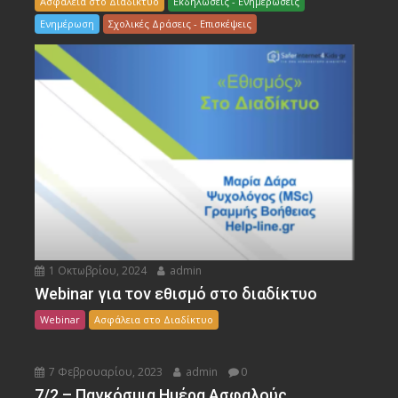
Ασφάλεια στο Διαδίκτυο
Εκδηλώσεις - Ενημερώσεις
Ενημέρωση
Σχολικές Δράσεις - Επισκέψεις
1 Οκτωβρίου, 2024
admin
Webinar για τον εθισμό στο διαδίκτυο
Webinar
Ασφάλεια στο Διαδίκτυο
7 Φεβρουαρίου, 2023
admin
0
7/2 – Παγκόσμια Ημέρα Ασφαλούς