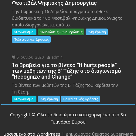
Φεστιβάλ Ψηφιακής Δημιουργίας
Την Παρασκευή 16 Απριλίου πραγματοποιήθηκε
διαδικτυακά το 10ο Φεστιβάλ Ψηφιακής Δημιουργίας το
οποίο διοργανώνεται από το...
Διαγωνισμοί
Εκδηλώσεις - Ενημερώσεις
Ενημέρωση
Πολιτιστικές Δράσεις
5 Ιουνίου, 2020
admin
1ο Βραβείο για το βίντεο “It hurts people”
των μαθητών της Β’ Τάξης στο διαγωνισμό
“Recognize and Change”
Το βίντεο των μαθητών της Β’ Τάξης που κέρδισε την
1η θέση.
Διαγωνισμοί
Ενημέρωση
Πολιτιστικές Δράσεις
Copyright © Όλα τα δικαιώματα κατοχυρωμένα στο 3ο
Γυμνάσιο Σύρου
Βασισμένο στο WordPress
|
Δημιουργός θέματος SuperMag: