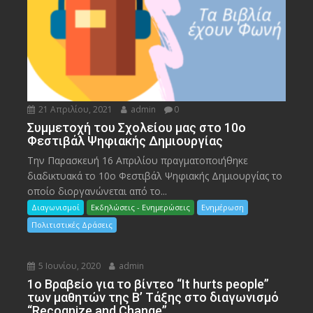
21 Απριλίου, 2021
admin
0
Συμμετοχή του Σχολείου μας στο 10ο
Φεστιβάλ Ψηφιακής Δημιουργίας
Την Παρασκευή 16 Απριλίου πραγματοποιήθηκε
διαδικτυακά το 10ο Φεστιβάλ Ψηφιακής Δημιουργίας το
οποίο διοργανώνεται από το...
Διαγωνισμοί
Εκδηλώσεις - Ενημερώσεις
Ενημέρωση
Πολιτιστικές Δράσεις
5 Ιουνίου, 2020
admin
1ο Βραβείο για το βίντεο “It hurts people”
των μαθητών της Β’ Τάξης στο διαγωνισμό
“Recognize and Change”