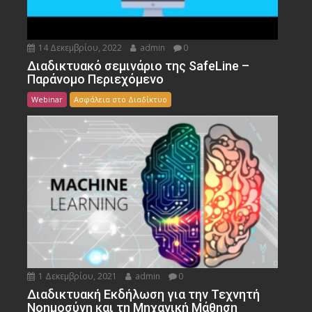
14 Δεκεμβρίου, 2022
admin
0
Διαδικτυακό σεμινάριο της SafeLine –
Παράνομο Περιεχόμενο
Webinar
Ασφάλεια στο Διαδίκτυο
1 Δεκεμβρίου, 2021
admin
0
Διαδικτυακή Εκδήλωση για την Τεχνητή
Νοημοσύνη και τη Μηχανική Μάθηση