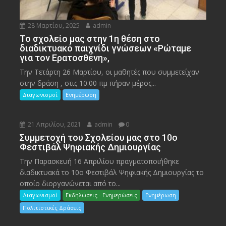
28 Μαρτίου, 2025
admin
To σχολείο μας στην 1η θέση στο
διαδικτυακό παιχνίδι γνώσεων «Ρώταμε
για τον Ερατοσθένη»,
Την Τετάρτη 26 Μαρτίου, οι μαθητές που συμμετείχαν
στην δράση , στις 10.00 πμ πήραν μέρος...
Διαγωνισμοί
Ενημέρωση
21 Απριλίου, 2021
admin
0
Συμμετοχή του Σχολείου μας στο 10ο
Φεστιβάλ Ψηφιακής Δημιουργίας
Την Παρασκευή 16 Απριλίου πραγματοποιήθηκε
διαδικτυακά το 10ο Φεστιβάλ Ψηφιακής Δημιουργίας το
οποίο διοργανώνεται από το...
Διαγωνισμοί
Εκδηλώσεις - Ενημερώσεις
Ενημέρωση
Πολιτιστικές Δράσεις