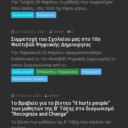
Την Τετάρτη 26 Μαρτίου, οι μαθητές που συμμετείχαν
στην δράση , στις 10.00 πμ πήραν μέρος...
Διαγωνισμοί
Ενημέρωση
21 Απριλίου, 2021
admin
0
Συμμετοχή του Σχολείου μας στο 10ο
Φεστιβάλ Ψηφιακής Δημιουργίας
Την Παρασκευή 16 Απριλίου πραγματοποιήθηκε
διαδικτυακά το 10ο Φεστιβάλ Ψηφιακής Δημιουργίας το
οποίο διοργανώνεται από το...
Διαγωνισμοί
Εκδηλώσεις - Ενημερώσεις
Ενημέρωση
Πολιτιστικές Δράσεις
5 Ιουνίου, 2020
admin
1ο Βραβείο για το βίντεο “It hurts people”
των μαθητών της Β’ Τάξης στο διαγωνισμό
“Recognize and Change”
Το βίντεο των μαθητών της Β’ Τάξης που κέρδισε την