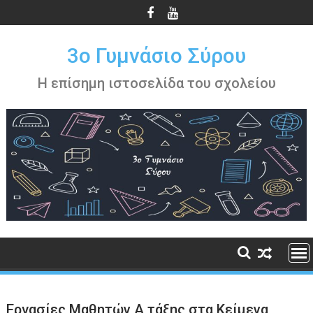
Περάστε
στο
περιεχόμενο
3ο Γυμνάσιο Σύρου
Η επίσημη ιστοσελίδα του σχολείου
Εργασίες Μαθητών Α τάξης στα Κείμενα