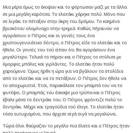
Μια μέρα όμως το έκοψαν και το φόρτωσαν μαζί με τα άλλα
σε μια μεγάλη καρότσα. Το ελατάκι χάρηκε πολύ. Μόνο που
σε λιγάκι το πέταξαν στην άκρη του δρόμου. Το καημένο
βρισκόταν ολομόναχο στην ερημιά. Καθώς πήγαιναν να
αγοράσουν ο Πέτρος και οι γονείς τους ένα
χριστουγεννιάτικο δέντρο, ο Πέτρος είδε το ελατάκι και το
ήθελε. Οι γονείς του τού είπαν ότι θα αγοράσουν ένα
μεγαλύτερο. Τελικά το πήραν και ο Πέτρος το στόλισε με
όμορφες μπάλες και γιρλάντες. Το ελατάκι ήταν πολύ
χαρούμενο. Όμως ήρθε η ώρα για να βγάλουν τα στολίδια
από το ελατάκι και να το πετάξουν. Ο Πέτρος δεν ήθελε να
το αποχωριστεί. Έτσι, παρακάλεσε τον μπαμπά του να το
φυτέψει. Ο μπαμπάς του έσκαψε μια τρύπα και ο Πέτρος
έβαλε μέσα το δεντράκι του. Ο Πέτρος φρόντιζε πολύ το
δεντράκι. Μέχρι και τραγούδια τού έλεγε. Το ελατάκι ήταν
τόσο ευτυχισμένο, που άρχισε σιγά σιγά να μεγαλώνει.
Τώρα όλοι θαύμαζαν το μεγάλο πια έλατο και ο Πέτρος ήταν
πολύ περήφανος γι?αυτό.