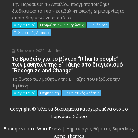
Την Παρασκευή 16 Απριλίου πραγματοποιήθηκε
διαδικτυακά το 10ο Φεστιβάλ Ψηφιακής Δημιουργίας το
οποίο διοργανώνεται από το...
Διαγωνισμοί
Εκδηλώσεις - Ενημερώσεις
Ενημέρωση
Πολιτιστικές Δράσεις
5 Ιουνίου, 2020
admin
1ο Βραβείο για το βίντεο “It hurts people”
των μαθητών της Β’ Τάξης στο διαγωνισμό
“Recognize and Change”
Το βίντεο των μαθητών της Β’ Τάξης που κέρδισε την
1η θέση.
Διαγωνισμοί
Ενημέρωση
Πολιτιστικές Δράσεις
Copyright © Όλα τα δικαιώματα κατοχυρωμένα στο 3ο
Γυμνάσιο Σύρου
Βασισμένο στο WordPress
|
Δημιουργός θέματος SuperMag:
Acme Themes