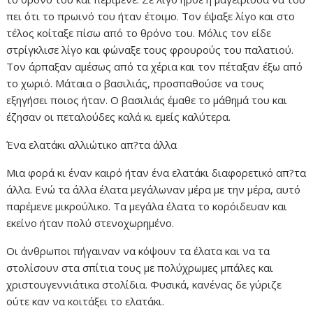
πει ότι το πρωινό του ήταν έτοιμο. Τον έψαξε λίγο και στο
τέλος κοίταξε πίσω από το θρόνο του. Μόλις τον είδε
στρίγκλισε λίγο και φώναξε τους φρουρούς του παλατιού.
Τον άρπαξαν αμέσως από τα χέρια και τον πέταξαν έξω από
το χωριό. Μάταια ο βασιλιάς, προσπαθούσε να τους
εξηγήσει ποιος ήταν. Ο βασιλιάς έμαθε το μάθημά του και
έζησαν οι πεταλούδες καλά κι εμείς καλύτερα.
Ένα ελατάκι αλλιώτικο απ?τα άλλα
Μια φορά κι έναν καιρό ήταν ένα ελατάκι διαφορετικό απ?τα
άλλα. Ενώ τα άλλα έλατα μεγάλωναν μέρα με την μέρα, αυτό
παρέμενε μικρούλικο. Τα μεγάλα έλατα το κορόιδευαν και
εκείνο ήταν πολύ στενοχωρημένο.
Οι άνθρωποι πήγαιναν να κόψουν τα έλατα και να τα
στολίσουν στα σπίτια τους με πολύχρωμες μπάλες και
χριστουγεννιάτικα στολίδια. Φυσικά, κανένας δε γύριζε
ούτε καν να κοιτάξει το ελατάκι.