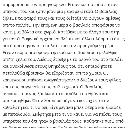
παρόμοιοι με τον προηγούμενο. Είπαν και αυτοί ότι ήταν
υπήκοοί του και ξύπνησαν μια μέρα με φτερά. Ο βασιλιάς
ζήλεψε τα φτερά τους και τους διέταξε να φύγουν αμέσως
απ?το παλάτι. Την επόμενη μέρα ο βασιλιάς αποφάσισε να
κάνει μια βόλτα στο χωριό. Κατέβηκε με το άλογο του στην
γειτονιά. Ξαφνικά άρχισε να βλέπει και άλλα πλάσματα όπως
αυτά που πήγαν στο παλάτι του την προηγούμενη μέρα.
Είχαν ακόμα πιο όμορφα φτερά και ο βασιλιάς τρελάθηκε
απ?τη ζήλια του. Αμέσως έτρεξε με το άλογό του στο παλάτι
και ανακοίνωσε στους υπηκόους του ότι οποιαδήποτε
πεταλούδα έβρισκαν θα εξοριζόταν απ?το χωριό. Οι
καημένοι οι υπήκοοι αναγκάστηκαν να διώξουν τους φίλος
και τους συγγενείς τους απ?το χωριό. Ο βασιλιάς
ανακουφισμένος ξάπλωσε στο μεγάλο του θρόνο και
αποκοιμήθηκε. Όταν ξύπνησε πήγε να κοιταχτεί στον
καθρέφτη και τι να δει; Είχε μεγάλα μπλε φτερά και έμοιαζε
με πεταλούδα. Σκέφτηκε μετά τι να κάνει για να πείσει τους
υπηρέτες του ότι ήταν ο βασιλιάς τους. Κρύφτηκε πίσω από
το θρόνο του και περίμενε. Σε λίγο ήρθε η μαγείρισσα να του