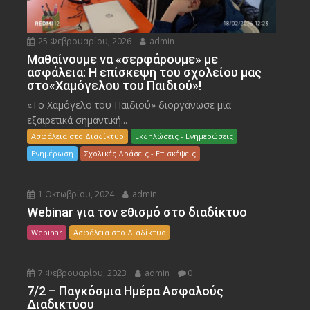
25 Φεβρουαρίου, 2026
admin
Μαθαίνουμε να «σερφάρουμε» με
ασφάλεια: Η επίσκεψη του σχολείου μας
στο«Χαμόγελου του Παιδιού»!
«Το Χαμόγελο του Παιδιού» διοργάνωσε μια
εξαιρετικά σημαντική...
Ασφάλεια στο Διαδίκτυο
Εκδηλώσεις - Ενημερώσεις
Ενημέρωση
Σχολικές Δράσεις - Επισκέψεις
1 Οκτωβρίου, 2024
admin
Webinar για τον εθισμό στο διαδίκτυο
Webinar
Ασφάλεια στο Διαδίκτυο
7 Φεβρουαρίου, 2023
admin
0
7/2 – Παγκόσμια Ημέρα Ασφαλούς
Διαδικτύου