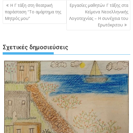
Πλοήγηση
Η Γ τάξη στη θεατρική
Εργασίες μαθητών Γ τάξης στα
άρθρων
παράσταση “Το αμάρτημα της
Κείμενα Νεοελληνικής
Μητρός μου”
Λογοτεχνίας – Η συνέχεια του
Ερωτόκριτου
Σχετικές δημοσιεύσεις