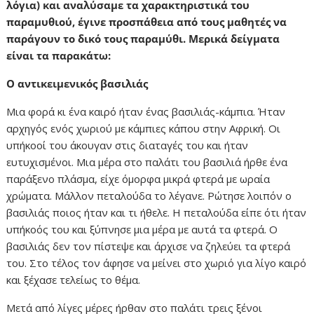
λόγια) και αναλύσαμε τα χαρακτηριστικά του
παραμυθιού, έγινε προσπάθεια από τους μαθητές να
παράγουν το δικό τους παραμύθι. Μερικά δείγματα
είναι τα παρακάτω:
Ο αντικειμενικός βασιλιάς
Μια φορά κι ένα καιρό ήταν ένας βασιλιάς-κάμπια. Ήταν
αρχηγός ενός χωριού με κάμπιες κάπου στην Αφρική. Οι
υπήκοοί του άκουγαν στις διαταγές του και ήταν
ευτυχισμένοι. Μια μέρα στο παλάτι του βασιλιά ήρθε ένα
παράξενο πλάσμα, είχε όμορφα μικρά φτερά με ωραία
χρώματα. Μάλλον πεταλούδα το λέγανε. Ρώτησε λοιπόν ο
βασιλιάς ποιος ήταν και τι ήθελε. Η πεταλούδα είπε ότι ήταν
υπήκοός του και ξύπνησε μια μέρα με αυτά τα φτερά. Ο
βασιλιάς δεν τον πίστεψε και άρχισε να ζηλεύει τα φτερά
του. Στο τέλος τον άφησε να μείνει στο χωριό για λίγο καιρό
και ξέχασε τελείως το θέμα.
Μετά από λίγες μέρες ήρθαν στο παλάτι τρεις ξένοι