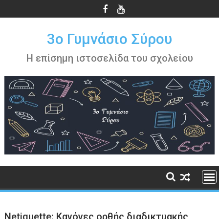
Περάστε
στο
περιεχόμενο
3ο Γυμνάσιο Σύρου
Η επίσημη ιστοσελίδα του σχολείου
Netiquette: Κανόνες ορθής διαδικτυακής