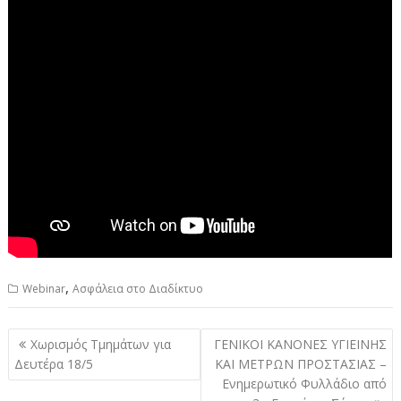
,
Webinar
Ασφάλεια στο Διαδίκτυο
Πλοήγηση
Χωρισμός Τμημάτων για
ΓΕΝΙΚΟΙ ΚΑΝΟΝΕΣ ΥΓΙΕΙΝΗΣ
άρθρων
Δευτέρα 18/5
ΚΑΙ ΜΕΤΡΩΝ ΠΡΟΣΤΑΣΙΑΣ –
Ενημερωτικό Φυλλάδιο από