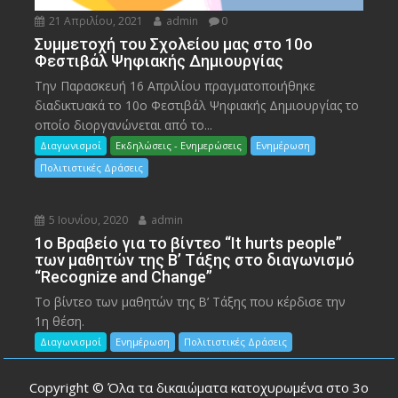
21 Απριλίου, 2021
admin
0
Συμμετοχή του Σχολείου μας στο 10ο
Φεστιβάλ Ψηφιακής Δημιουργίας
Την Παρασκευή 16 Απριλίου πραγματοποιήθηκε
διαδικτυακά το 10ο Φεστιβάλ Ψηφιακής Δημιουργίας το
οποίο διοργανώνεται από το...
Διαγωνισμοί
Εκδηλώσεις - Ενημερώσεις
Ενημέρωση
Πολιτιστικές Δράσεις
5 Ιουνίου, 2020
admin
1ο Βραβείο για το βίντεο “It hurts people”
των μαθητών της Β’ Τάξης στο διαγωνισμό
“Recognize and Change”
Το βίντεο των μαθητών της Β’ Τάξης που κέρδισε την
1η θέση.
Διαγωνισμοί
Ενημέρωση
Πολιτιστικές Δράσεις
Copyright © Όλα τα δικαιώματα κατοχυρωμένα στο 3ο