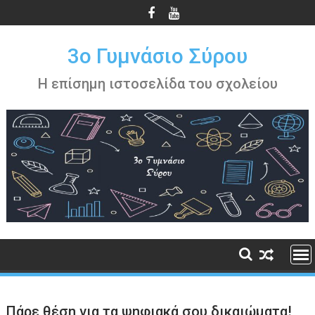
Περάστε
στο
περιεχόμενο
3ο Γυμνάσιο Σύρου
Η επίσημη ιστοσελίδα του σχολείου
Πάρε θέση για τα ψηφιακά σου δικαιώματα!