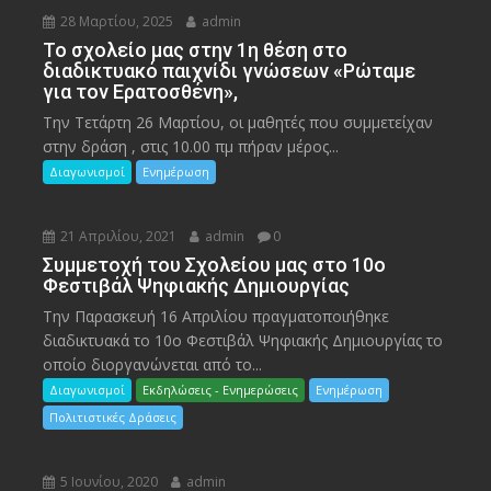
28 Μαρτίου, 2025
admin
To σχολείο μας στην 1η θέση στο
διαδικτυακό παιχνίδι γνώσεων «Ρώταμε
για τον Ερατοσθένη»,
Την Τετάρτη 26 Μαρτίου, οι μαθητές που συμμετείχαν
στην δράση , στις 10.00 πμ πήραν μέρος...
Διαγωνισμοί
Ενημέρωση
21 Απριλίου, 2021
admin
0
Συμμετοχή του Σχολείου μας στο 10ο
Φεστιβάλ Ψηφιακής Δημιουργίας
Την Παρασκευή 16 Απριλίου πραγματοποιήθηκε
διαδικτυακά το 10ο Φεστιβάλ Ψηφιακής Δημιουργίας το
οποίο διοργανώνεται από το...
Διαγωνισμοί
Εκδηλώσεις - Ενημερώσεις
Ενημέρωση
Πολιτιστικές Δράσεις
5 Ιουνίου, 2020
admin