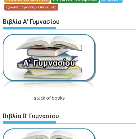
Σχολικές Δράσεις - Επισκέψεις
Βιβλία Α’ Γυμνασίου
stack of books
Βιβλία Β’ Γυμνασίου