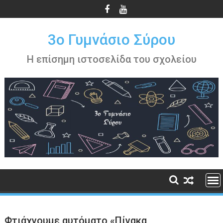
Περάστε
στο
περιεχόμενο
3ο Γυμνάσιο Σύρου
Η επίσημη ιστοσελίδα του σχολείου
Φτιάχνουμε αυτόματο «Πίνακα