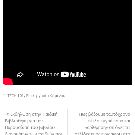
,
TECH 101
Επεξεργασία Κειμένου
Πλοήγηση
Εκδήλωση στην Παιδική
Πως βάζουμε ταυτόχρονα
άρθρων
Βιβλιοθήκη για την
«τίτλο εγγράφου» και
Παρουσίαση του βιβλίου
«αρίθμηση» σε όλες τις
διηγημάτων των παιδιών που
σελίδες ενός εγγράφου στο