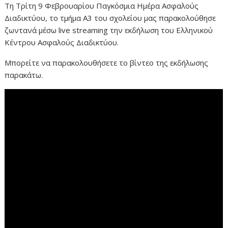
Τη Τρίτη 9 Φεβρουαρίου Παγκόσμια Ημέρα Ασφαλούς
Διαδικτύου, το τμήμα Α3 του σχολείου μας παρακολούθησε
ζωντανά μέσω live streaming την εκδήλωση του Ελληνικού
Κέντρου Ασφαλούς Διαδικτύου.
Μπορείτε να παρακολουθήσετε το βίντεο της εκδήλωσης
παρακάτω.