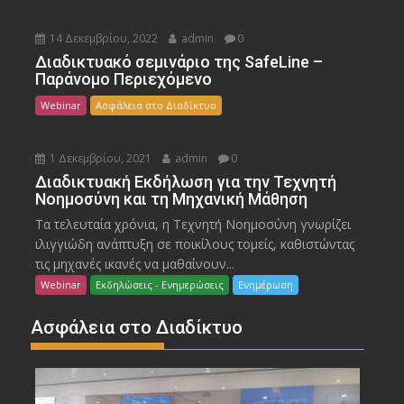
14 Δεκεμβρίου, 2022
admin
0
Διαδικτυακό σεμινάριο της SafeLine –
Παράνομο Περιεχόμενο
Webinar
Ασφάλεια στο Διαδίκτυο
1 Δεκεμβρίου, 2021
admin
0
Διαδικτυακή Εκδήλωση για την Τεχνητή
Νοημοσύνη και τη Μηχανική Μάθηση
Τα τελευταία χρόνια, η Τεχνητή Νοημοσύνη γνωρίζει
ιλιγγιώδη ανάπτυξη σε ποικίλους τομείς, καθιστώντας
τις μηχανές ικανές να μαθαίνουν...
Webinar
Εκδηλώσεις - Ενημερώσεις
Ενημέρωση
Ασφάλεια στο Διαδίκτυο