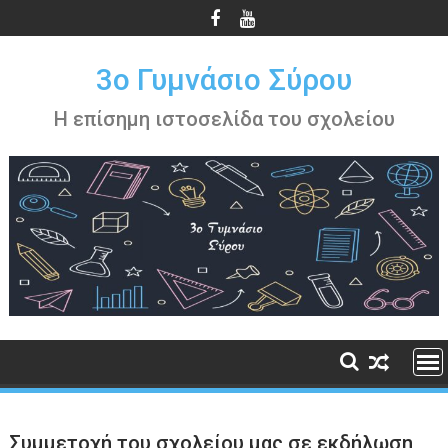
Περάστε
στο
περιεχόμενο
3ο Γυμνάσιο Σύρου
Η επίσημη ιστοσελίδα του σχολείου
Συμμετοχή του σχολείου μας σε εκδήλωση