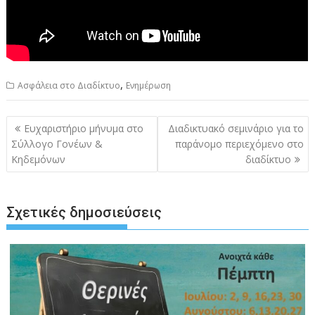
,
Ασφάλεια στο Διαδίκτυο
Ενημέρωση
Πλοήγηση
Ευχαριστήριο μήνυμα στο
Διαδικτυακό σεμινάριο για το
άρθρων
Σύλλογο Γονέων &
παράνομο περιεχόμενο στο
Κηδεμόνων
διαδίκτυο
Σχετικές δημοσιεύσεις