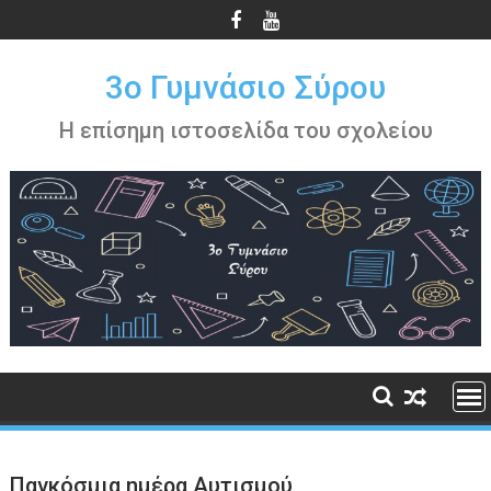
Περάστε
στο
περιεχόμενο
3ο Γυμνάσιο Σύρου
Η επίσημη ιστοσελίδα του σχολείου
Παγκόσμια ημέρα Αυτισμού