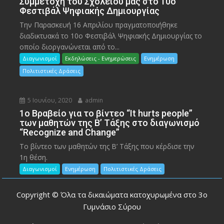
Συμμετοχή του Σχολείου μας στο 10ο
Φεστιβάλ Ψηφιακής Δημιουργίας
Την Παρασκευή 16 Απριλίου πραγματοποιήθηκε
διαδικτυακά το 10ο Φεστιβάλ Ψηφιακής Δημιουργίας το
οποίο διοργανώνεται από το...
Διαγωνισμοί
Εκδηλώσεις - Ενημερώσεις
Ενημέρωση
Πολιτιστικές Δράσεις
5 Ιουνίου, 2020
admin
1ο Βραβείο για το βίντεο “It hurts people”
των μαθητών της Β’ Τάξης στο διαγωνισμό
“Recognize and Change”
Το βίντεο των μαθητών της Β’ Τάξης που κέρδισε την
1η θέση.
Διαγωνισμοί
Ενημέρωση
Πολιτιστικές Δράσεις
Copyright © Όλα τα δικαιώματα κατοχυρωμένα στο 3ο
Γυμνάσιο Σύρου