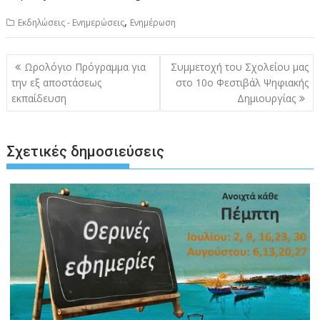
,
Εκδηλώσεις - Ενημερώσεις
Ενημέρωση
Πλοήγηση
Ωρολόγιο Πρόγραμμα για
Συμμετοχή του Σχολείου μας
άρθρων
την εξ αποστάσεως
στο 10ο Φεστιβάλ Ψηφιακής
εκπαίδευση
Δημιουργίας
Σχετικές δημοσιεύσεις