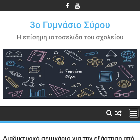
Περάστε
στο
περιεχόμενο
3ο Γυμνάσιο Σύρου
Η επίσημη ιστοσελίδα του σχολείου
Διαδικτυακό σεμινάριο για την εξάρτηση από