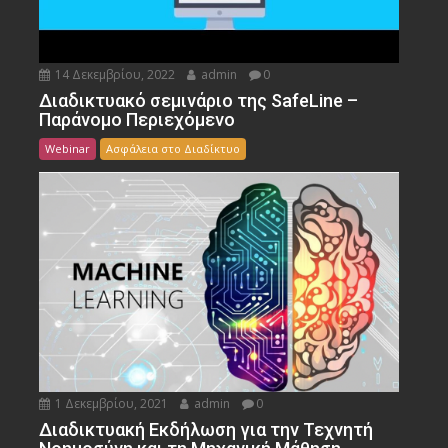
14 Δεκεμβρίου, 2022
admin
0
Διαδικτυακό σεμινάριο της SafeLine –
Παράνομο Περιεχόμενο
Webinar
Ασφάλεια στο Διαδίκτυο
1 Δεκεμβρίου, 2021
admin
0
Διαδικτυακή Εκδήλωση για την Τεχνητή