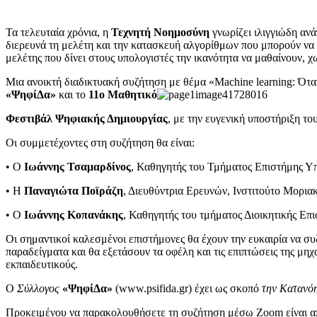
Τα τελευταία χρόνια, η
Τεχνητή Νοημοσύνη
γνωρίζει ιλιγγιώδη ανά
διερευνά τη μελέτη και την κατασκευή αλγορίθμων που μπορούν να 
μελέτης που δίνει στους υπολογιστές την ικανότητα να μαθαίνουν, χ
Μια ανοικτή διαδικτυακή συζήτηση με θέμα «Machine learning: Ότα
«ΨηφίΔα»
και το
11ο Μαθητικό
Φεστιβάλ Ψηφιακής Δημιουργίας
, με την ευγενική υποστήριξη το
Οι συμμετέχοντες στη συζήτηση θα είναι:
• Ο
Ιωάννης Τσαμαρδίνος
, Καθηγητής του Τμήματος Επιστήμης Υπ
• Η
Παναγιώτα Ποϊράζη
, Διευθύντρια Ερευνών, Ινστιτούτο Μορια
• Ο
Ιωάννης Κοπανάκης
, Καθηγητής του τμήματος Διοικητικής Επ
Οι σημαντικοί καλεσμένοι επιστήμονες θα έχουν την ευκαιρία να συ
παραδείγματα και θα εξετάσουν τα οφέλη και τις επιπτώσεις της μηχ
εκπαιδευτικούς.
Ο
Σύλλογος
«ΨηφίΔα»
(www.psifida.gr) έχει ως σκοπό
την Κατανόη
Προκειμένου να παρακολουθήσετε τη συζήτηση μέσω Zoom είναι απ