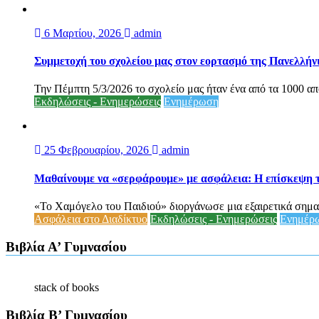
6 Μαρτίου, 2026
admin
Συμμετοχή του σχολείου μας στον εορτασμό της Πανελλήν
Την Πέμπτη 5/3/2026 το σχολείο μας ήταν ένα από τα 1000 απ
Εκδηλώσεις - Ενημερώσεις
Ενημέρωση
25 Φεβρουαρίου, 2026
admin
Μαθαίνουμε να «σερφάρουμε» με ασφάλεια: Η επίσκεψη τ
«Το Χαμόγελο του Παιδιού» διοργάνωσε μια εξαιρετικά σημα
Ασφάλεια στο Διαδίκτυο
Εκδηλώσεις - Ενημερώσεις
Ενημέρ
Βιβλία Α’ Γυμνασίου
stack of books
Βιβλία Β’ Γυμνασίου