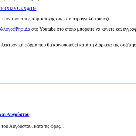
f_OcF3XklVOxXgrDe
ί τον τρόπο της συμμετοχής σας στο στρογγυλό τραπέζι.
ΣύλλογοςΨηφίΔα
στο Youtube στο οποίο μπορείτε να κάνετε και εγγρα
ηλεκτρονική φόρμα που θα κοινοποιηθεί κατά τη διάρκεια της συζήτησ
 και Αυγούστου
 του Αυγούστου, κατά τις ώρες...