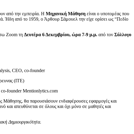
ουν από την εμπειρία. Η
Μηχανική Μάθηση
είναι ο υποτομέας που
ά. Ήδη από το 1959, ο Άρθουρ Σάμουελ την είχε ορίσει ως “Πεδίο
μέσω Zoom τη
Δευτέρα 6 Δεκεμβρίου, ώρα 7-9 μ.μ.
από τον
Σύλλογο
lysis, CEO, co-founder
ρευνας (ΙΤΕ)
co-founder Mentionlytics.com
νικής Μάθησης, θα παρουσιάσουν ενδιαφέρουσες εφαρμογές και
ινό και απευθύνεται σε όλους και όχι μόνο σε μαθητές και
ακή Δημιουργικότητα.