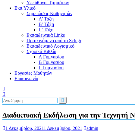
Υπεύθυνοι Τμημάτων
Εκπ.Υλικό
Σημειώσεις Καθηγητών
Α’ Τάξη
Β’ Τάξη
Γ’ Τάξη
Εκπαιδευτικά Links
Προτεινόμενα από το Sch.gr
Εκπαιδευτικό Λογισμικό
Σχολικά Βιβλία
Α Γυμνασίου
Β Γυμνασίου
Γ Γυμνασίου
Εργασίες Μαθητών
Επικοινωνία
Διαδικτυακή Εκδήλωση για την Τεχνητή 
1 Δεκεμβρίου, 2021
1 Δεκεμβρίου, 2021
admin