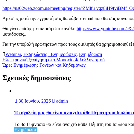
https://us02web.zoom.us/meeting/register/tZMlfu-vqz8iH9fviBM
Αμέσως μετά την εγγραφή σας θα λάβετε email που θα σας κοινοποιε
Θα γίνει επίσης μετάδοση στο κανάλι:
https://www.youtube.com/c/
μεταδόσεις..
Για την υποβολή ερωτήσεων προς τους ομιλητές θα χρησιμοποιηθεί 
Webinar
,
Εκδηλώσεις - Ενημερώσεις
,
Ενημέρωση
Πλοήγηση
Ηλεκτρονική ξενάγηση στο Μουσείο Φιλελληνισμού
Ώρες Ενημέρωσης Γονέων και Κηδεμόνων
άρθρων
Σχετικές δημοσιεύσεις
30 Ιουνίου, 2026
admin
Το σχολείο μας θα είναι ανοιχτό κάθε Πέμπτη του Ιουλίου
Το 3ο Γυμνάσιο θα είναι ανοιχτό κάθε Πέμπτη του Ιουλίου και
Ενημέρωση