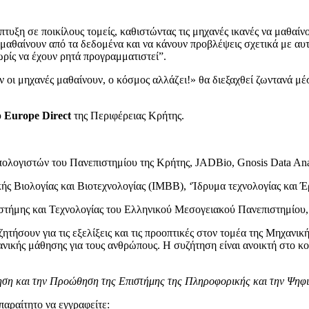
πτυξη σε ποικίλους τομείς, καθιστώντας τις μηχανές ικανές να μαθαίν
μαθαίνουν από τα δεδομένα και να κάνουν προβλέψεις σχετικά με αυτ
ωρίς να έχουν ρητά προγραμματιστεί”.
ν οι μηχανές μαθαίνουν, ο κόσμος αλλάζει!» θα διεξαχθεί ζωντανά 
υ
Europe Direct
της Περιφέρειας Κρήτης.
ολογιστών του Πανεπιστημίου της Κρήτης, JADBio, Gnosis Data Ana
κής Βιολογίας και Βιοτεχνολογίας (ΙΜΒΒ), ‘Ίδρυμα τεχνολογίας και Έ
ιστήμης και Τεχνολογίας του Ελληνικού Μεσογειακού Πανεπιστημίου, 
ζητήσουν για τις εξελίξεις και τις προοπτικές στον τομέα της Μηχα
ανικής μάθησης για τους ανθρώπους. Η συζήτηση είναι ανοικτή στο κο
ση και την Προώθηση της Επιστήμης της Πληροφορικής και την Ψηφι
αραίτητο να εγγραφείτε: