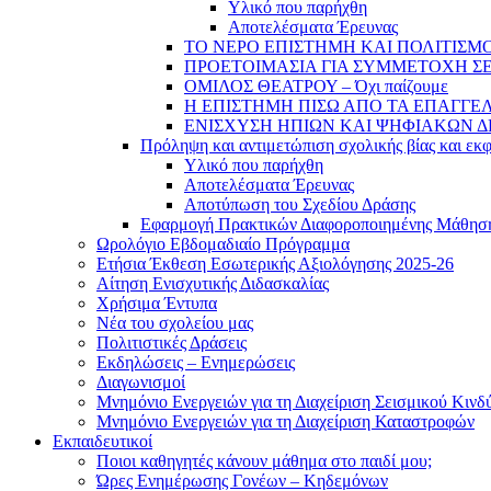
Υλικό που παρήχθη
Αποτελέσματα Έρευνας
ΤΟ ΝΕΡΟ ΕΠΙΣΤΗΜΗ ΚΑΙ ΠΟΛΙΤΙΣΜΟ
ΠΡΟΕΤΟΙΜΑΣΙΑ ΓΙΑ ΣΥΜΜΕΤΟΧΗ ΣΕ
ΟΜΙΛΟΣ ΘΕΑΤΡΟΥ – Όχι παίζουμε
Η ΕΠΙΣΤΗΜΗ ΠΙΣΩ ΑΠΟ ΤΑ ΕΠΑΓΓΕ
ΕΝΙΣΧΥΣΗ ΗΠΙΩΝ ΚΑΙ ΨΗΦΙΑΚΩΝ 
Πρόληψη και αντιμετώπιση σχολικής βίας και εκ
Υλικό που παρήχθη
Αποτελέσματα Έρευνας
Αποτύπωση του Σχεδίου Δράσης
Εφαρμογή Πρακτικών Διαφοροποιημένης Μάθησ
Ωρολόγιο Εβδομαδιαίο Πρόγραμμα
Ετήσια Έκθεση Εσωτερικής Αξιολόγησης 2025-26
Αίτηση Ενισχυτικής Διδασκαλίας
Χρήσιμα Έντυπα
Νέα του σχολείου μας
Πολιτιστικές Δράσεις
Εκδηλώσεις – Ενημερώσεις
Διαγωνισμοί
Μνημόνιο Ενεργειών για τη Διαχείριση Σεισμικού Κινδ
Μνημόνιο Ενεργειών για τη Διαχείριση Καταστροφών
Εκπαιδευτικοί
Ποιοι καθηγητές κάνουν μάθημα στο παιδί μου;
Ώρες Ενημέρωσης Γονέων – Κηδεμόνων