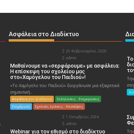
Ασφάλεια στο Διαδίκτυο
Δι
25 Φεβρουαρίου, 2026
admin
To
δι
Μαθαίνουμε να «σερφάρουμε» με ασφάλεια:
το
Η επίσκεψη του σχολείου μας
στο«Χαμόγελου του Παιδιού»!
Την
στη
«Το Χαμόγελο του Παιδιού» διοργάνωσε μια εξαιρετικά
σημαντική...
Δι
Ασφάλεια στο Διαδίκτυο
Εκδηλώσεις - Ενημερώσεις
Ενημέρωση
Σχολικές Δράσεις - Επισκέψεις
Συ
1 Οκτωβρίου, 2024
Φε
admin
n
Webinar για τον εθισμό στο διαδίκτυο
Την