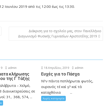
2 Ιουνίου 2019 από τις 12:00 έως τις 13:30.
Διάκριση για το σχολείο μας, στον Πανελλήνιο
Διαγωνισμό Φυσικής Γυμνασίων Αριστοτέλης 2019
19
admin
18 Απριλίου, 2019
admin
ματα κλήρωσης
Ευχές για το Πάσχα
ου της Γ Τάξης
Ν?ν πάντα πεπλήρωται φωτός,
Καλάβρυτα – Χελμό,
ουρανός τέ καί γ? καί τά
3 διανυκτερεύσεις σε
καταχθόνια ...
ί: 31, 368, 574, ...
Χωρίς κατηγορία
ία