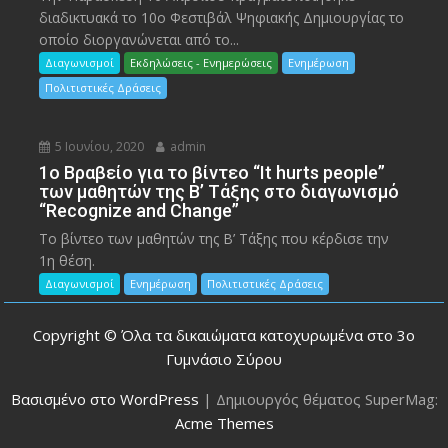
διαδικτυακά το 10ο Φεστιβάλ Ψηφιακής Δημιουργίας το
οποίο διοργανώνεται από το...
Διαγωνισμοί
Εκδηλώσεις - Ενημερώσεις
Ενημέρωση
Πολιτιστικές Δράσεις
5 Ιουνίου, 2020
admin
1ο Βραβείο για το βίντεο “It hurts people”
των μαθητών της Β’ Τάξης στο διαγωνισμό
“Recognize and Change”
Το βίντεο των μαθητών της Β’ Τάξης που κέρδισε την
1η θέση.
Διαγωνισμοί
Ενημέρωση
Πολιτιστικές Δράσεις
Copyright © Όλα τα δικαιώματα κατοχυρωμένα στο 3ο
Γυμνάσιο Σύρου
Βασισμένο στο WordPress
|
Δημιουργός θέματος SuperMag:
Acme Themes