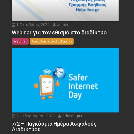
1 Οκτωβρίου, 2024
admin
Webinar για τον εθισμό στο διαδίκτυο
Webinar
Ασφάλεια στο Διαδίκτυο
7 Φεβρουαρίου, 2023
admin
0
7/2 – Παγκόσμια Ημέρα Ασφαλούς
Διαδικτύου