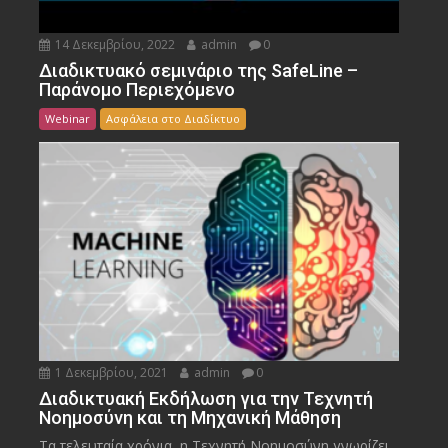
14 Δεκεμβρίου, 2022
admin
0
Διαδικτυακό σεμινάριο της SafeLine –
Παράνομο Περιεχόμενο
Webinar
Ασφάλεια στο Διαδίκτυο
1 Δεκεμβρίου, 2021
admin
0
Διαδικτυακή Εκδήλωση για την Τεχνητή
Νοημοσύνη και τη Μηχανική Μάθηση
Τα τελευταία χρόνια, η Τεχνητή Νοημοσύνη γνωρίζει