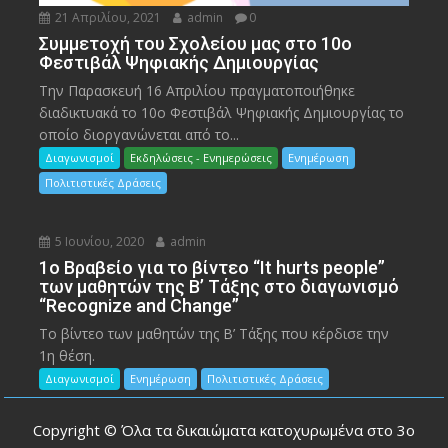
21 Απριλίου, 2021
admin
0
Συμμετοχή του Σχολείου μας στο 10ο
Φεστιβάλ Ψηφιακής Δημιουργίας
Την Παρασκευή 16 Απριλίου πραγματοποιήθηκε
διαδικτυακά το 10ο Φεστιβάλ Ψηφιακής Δημιουργίας το
οποίο διοργανώνεται από το...
Διαγωνισμοί
Εκδηλώσεις - Ενημερώσεις
Ενημέρωση
Πολιτιστικές Δράσεις
5 Ιουνίου, 2020
admin
1ο Βραβείο για το βίντεο “It hurts people”
των μαθητών της Β’ Τάξης στο διαγωνισμό
“Recognize and Change”
Το βίντεο των μαθητών της Β’ Τάξης που κέρδισε την
1η θέση.
Διαγωνισμοί
Ενημέρωση
Πολιτιστικές Δράσεις
Copyright © Όλα τα δικαιώματα κατοχυρωμένα στο 3ο