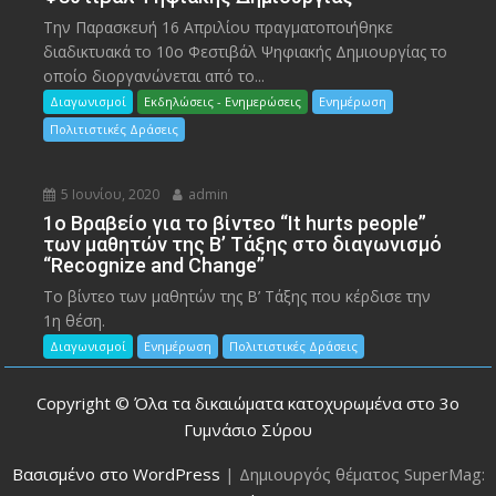
Την Παρασκευή 16 Απριλίου πραγματοποιήθηκε
διαδικτυακά το 10ο Φεστιβάλ Ψηφιακής Δημιουργίας το
οποίο διοργανώνεται από το...
Διαγωνισμοί
Εκδηλώσεις - Ενημερώσεις
Ενημέρωση
Πολιτιστικές Δράσεις
5 Ιουνίου, 2020
admin
1ο Βραβείο για το βίντεο “It hurts people”
των μαθητών της Β’ Τάξης στο διαγωνισμό
“Recognize and Change”
Το βίντεο των μαθητών της Β’ Τάξης που κέρδισε την
1η θέση.
Διαγωνισμοί
Ενημέρωση
Πολιτιστικές Δράσεις
Copyright © Όλα τα δικαιώματα κατοχυρωμένα στο 3ο
Γυμνάσιο Σύρου
Βασισμένο στο WordPress
|
Δημιουργός θέματος SuperMag: