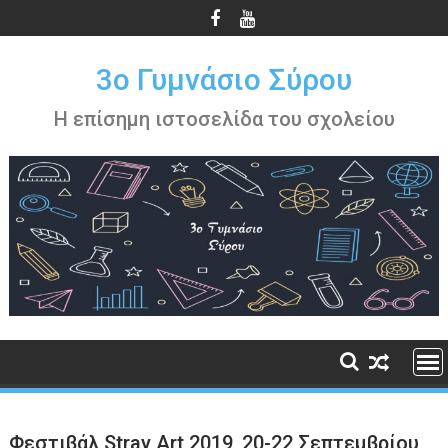
Περάστε
στο
περιεχόμενο
3ο Γυμνάσιο Σύρου
Η επίσημη ιστοσελίδα του σχολείου
Φεστιβάλ Stray Art 2019, 20-22 Σεπτεμβρίου