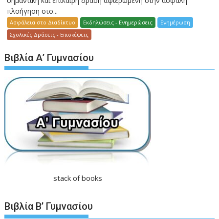
σημαντική και επίκαιρη δράση αφιερωμένη στην ασφαλή
πλοήγηση στο...
Ασφάλεια στο Διαδίκτυο
Εκδηλώσεις - Ενημερώσεις
Ενημέρωση
Σχολικές Δράσεις - Επισκέψεις
Βιβλία Α’ Γυμνασίου
stack of books
Βιβλία Β’ Γυμνασίου