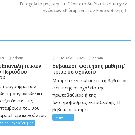
To σχολείο μας στην 1η θέση στο διαδικτυακό παιχνίδι
γνώσεων «Ρώταμε για τον Ερατοσθένη»,
026
admin
22 Ιουνίου, 2026
admin
 Επαναληπτικών
Βεβαίωση φοίτησης μαθητή/
 Περιόδου
τριας σε σχολείο
ου
Μπορείτε να εκδώσετε τη βεβαίωση
ο πρόγραμμα των
φοίτησης σε σχολείο της
ών προαγωγικών και
πρωτοβάθμιας ή της
 εξετάσεων της
δευτεροβάθμιας εκπαίδευσης. Η
πτεμβρίου του 3ου
βεβαίωση μπορεί...
ύρου.Παρακαλούνται...
Ενημέρωση
έα του σχολείου μας