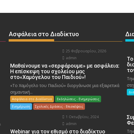
Ασφάλεια στο Διαδίκτυο
Δι
25 Φεβρουαρίου, 2026
admin
To
δι
Μαθαίνουμε να «σερφάρουμε» με ασφάλεια:
το
Η επίσκεψη του σχολείου μας
στο«Χαμόγελου του Παιδιού»!
Την
στη
«Το Χαμόγελο του Παιδιού» διοργάνωσε μια εξαιρετικά
σημαντική...
Δι
Ασφάλεια στο Διαδίκτυο
Εκδηλώσεις - Ενημερώσεις
Ενημέρωση
Σχολικές Δράσεις - Επισκέψεις
Συ
1 Οκτωβρίου, 2024
Φε
admin
n
Webinar για τον εθισμό στο διαδίκτυο
Την