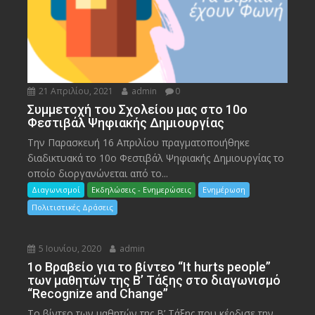
21 Απριλίου, 2021
admin
0
Συμμετοχή του Σχολείου μας στο 10ο
Φεστιβάλ Ψηφιακής Δημιουργίας
Την Παρασκευή 16 Απριλίου πραγματοποιήθηκε
διαδικτυακά το 10ο Φεστιβάλ Ψηφιακής Δημιουργίας το
οποίο διοργανώνεται από το...
Διαγωνισμοί
Εκδηλώσεις - Ενημερώσεις
Ενημέρωση
Πολιτιστικές Δράσεις
5 Ιουνίου, 2020
admin
1ο Βραβείο για το βίντεο “It hurts people”
των μαθητών της Β’ Τάξης στο διαγωνισμό
“Recognize and Change”
Το βίντεο των μαθητών της Β’ Τάξης που κέρδισε την