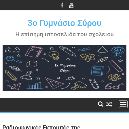
Περάστε
στο
περιεχόμενο
3ο Γυμνάσιο Σύρου
Η επίσημη ιστοσελίδα του σχολείου
Ραδιοφωνικές Εκπομπές της