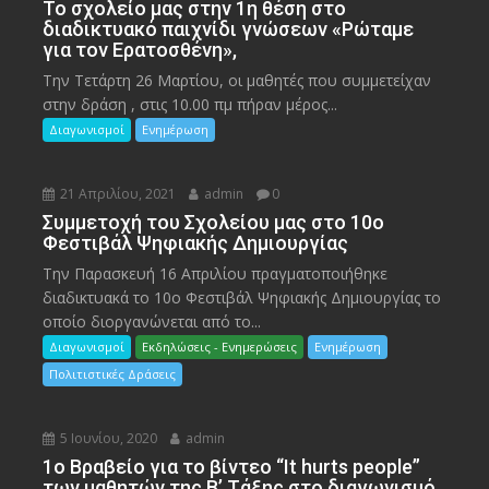
To σχολείο μας στην 1η θέση στο
διαδικτυακό παιχνίδι γνώσεων «Ρώταμε
για τον Ερατοσθένη»,
Την Τετάρτη 26 Μαρτίου, οι μαθητές που συμμετείχαν
στην δράση , στις 10.00 πμ πήραν μέρος...
Διαγωνισμοί
Ενημέρωση
21 Απριλίου, 2021
admin
0
Συμμετοχή του Σχολείου μας στο 10ο
Φεστιβάλ Ψηφιακής Δημιουργίας
Την Παρασκευή 16 Απριλίου πραγματοποιήθηκε
διαδικτυακά το 10ο Φεστιβάλ Ψηφιακής Δημιουργίας το
οποίο διοργανώνεται από το...
Διαγωνισμοί
Εκδηλώσεις - Ενημερώσεις
Ενημέρωση
Πολιτιστικές Δράσεις
5 Ιουνίου, 2020
admin
1ο Βραβείο για το βίντεο “It hurts people”
των μαθητών της Β’ Τάξης στο διαγωνισμό