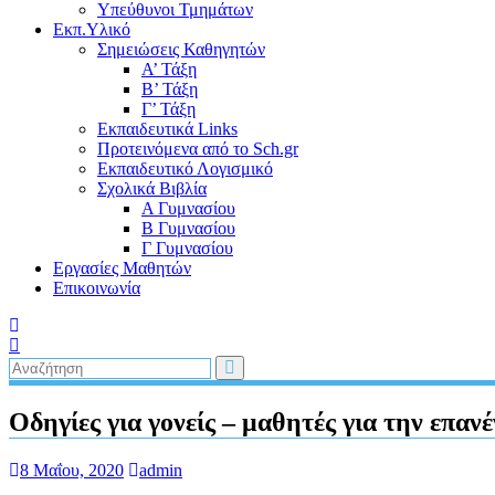
Υπεύθυνοι Τμημάτων
Εκπ.Υλικό
Σημειώσεις Καθηγητών
Α’ Τάξη
Β’ Τάξη
Γ’ Τάξη
Εκπαιδευτικά Links
Προτεινόμενα από το Sch.gr
Εκπαιδευτικό Λογισμικό
Σχολικά Βιβλία
Α Γυμνασίου
Β Γυμνασίου
Γ Γυμνασίου
Εργασίες Μαθητών
Επικοινωνία
Οδηγίες για γονείς – μαθητές για την επα
8 Μαΐου, 2020
admin