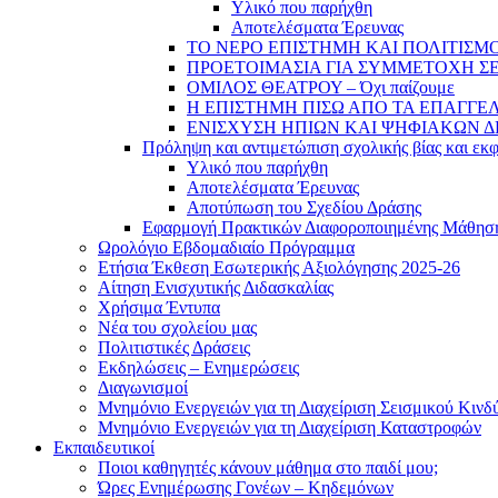
Υλικό που παρήχθη
Αποτελέσματα Έρευνας
ΤΟ ΝΕΡΟ ΕΠΙΣΤΗΜΗ ΚΑΙ ΠΟΛΙΤΙΣΜΟ
ΠΡΟΕΤΟΙΜΑΣΙΑ ΓΙΑ ΣΥΜΜΕΤΟΧΗ ΣΕ
ΟΜΙΛΟΣ ΘΕΑΤΡΟΥ – Όχι παίζουμε
Η ΕΠΙΣΤΗΜΗ ΠΙΣΩ ΑΠΟ ΤΑ ΕΠΑΓΓΕ
ΕΝΙΣΧΥΣΗ ΗΠΙΩΝ ΚΑΙ ΨΗΦΙΑΚΩΝ 
Πρόληψη και αντιμετώπιση σχολικής βίας και εκ
Υλικό που παρήχθη
Αποτελέσματα Έρευνας
Αποτύπωση του Σχεδίου Δράσης
Εφαρμογή Πρακτικών Διαφοροποιημένης Μάθησ
Ωρολόγιο Εβδομαδιαίο Πρόγραμμα
Ετήσια Έκθεση Εσωτερικής Αξιολόγησης 2025-26
Αίτηση Ενισχυτικής Διδασκαλίας
Χρήσιμα Έντυπα
Νέα του σχολείου μας
Πολιτιστικές Δράσεις
Εκδηλώσεις – Ενημερώσεις
Διαγωνισμοί
Μνημόνιο Ενεργειών για τη Διαχείριση Σεισμικού Κινδ
Μνημόνιο Ενεργειών για τη Διαχείριση Καταστροφών
Εκπαιδευτικοί
Ποιοι καθηγητές κάνουν μάθημα στο παιδί μου;
Ώρες Ενημέρωσης Γονέων – Κηδεμόνων