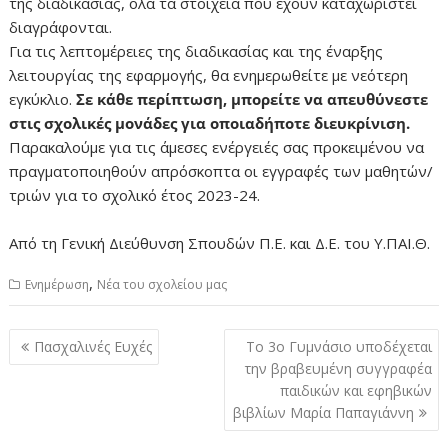
της διαδικασίας, όλα τα στοιχεία που έχουν καταχωριστεί
διαγράφονται.
Για τις λεπτομέρειες της διαδικασίας και της έναρξης
λειτουργίας της εφαρμογής, θα ενημερωθείτε με νεότερη
εγκύκλιο.
Σε κάθε περίπτωση, μπορείτε να απευθύνεστε
στις σχολικές μονάδες για οποιαδήποτε διευκρίνιση.
Παρακαλούμε για τις άμεσες ενέργειές σας προκειμένου να
πραγματοποιηθούν απρόσκοπτα οι εγγραφές των μαθητών/
τριών για το σχολικό έτος 2023-24.
Από τη Γενική Διεύθυνση Σπουδών Π.Ε. και Δ.Ε. του Υ.ΠΑΙ.Θ.
,
Ενημέρωση
Νέα του σχολείου μας
Πλοήγηση
Πασχαλινές Ευχές
Το 3ο Γυμνάσιο υποδέχεται
άρθρων
την βραβευμένη συγγραφέα
παιδικών και εφηβικών
βιβλίων Μαρία Παπαγιάννη