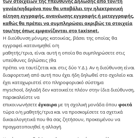
των στοιχείων της Υπεύθυνης Δήλωσης από τον/τη
γονέα/κηδεμόνα που θα υποβάλει την ηλεκτρονική
αίτηση εγγραφής, ανανέωσης εγγραφής ή μετεγγραφής,
καθώς θα πρέπει να συμπληρώσει ακριβώς τα στοιχεία
του/της όπως εμφανίζονται στο taxisnet.
Η διεύθυνση μόνιμης κατοικίας, βάσει της οποίας θα
εγγραφεί-κατανεμηθεί ο/η
μαθητής/τρια, είναι αυτή η οποία θα συμπληρώσετε στις
υπεύθυνες δηλώσεις (θα
πρέπει να ταυτίζεται και στις δύο Υ.Δ.). Αν η διεύθυνση είναι
διαφορετική από αυτή που έχει ήδη δηλωθεί στο σχολείο και
έχει καταχωριστεί στο πληροφοριακό σύστημα
myschool, δηλαδή δεν κατοικείτε πλέον στην ίδια διεύθυνση,
παρακαλείστε να
επικοινωνήσετε
έγκαιρα
με τη σχολική μονάδα όπου
φοιτά
τώρα ο/η μαθητής/τρια και να προσκομίσετε τα σχετικά
δικαιολογητικά που θα σας ζητήσουν, προκειμένου να
πραγματοποιηθεί η αλλαγή.