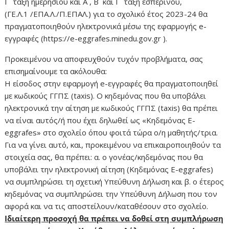
Γ ́ τάξη ημερησίου και Α ́, Β ́ και Γ ́ τάξη εσπερινού,
(ΓΕ.Λ.1 /ΕΠΑ.Λ./Π.ΕΠΑΛ.) για το σχολικό έτος 2023-24 θα
πραγματοποιηθούν ηλεκτρονικά μέσω της εφαρμογής e-
εγγραφές (https://e-eggrafes.minedu.gov.gr ).
Προκειμένου να αποφευχθούν τυχόν προβλήματα, σας
επισημαίνουμε τα ακόλουθα:
Η είσοδος στην εφαρμογή e-εγγραφές θα πραγματοποιηθεί
με κωδικούς ΓΓΠΣ (taxis). Ο κηδεμόνας που θα υποβάλει
ηλεκτρονικά την αίτηση με κωδικούς ΓΓΠΣ (taxis) θα πρέπει
να είναι αυτός/ή που έχει δηλωθεί ως «Κηδεμόνας E-
eggrafes» στο σχολείο όπου φοιτά τώρα ο/η μαθητής/τρια.
Για να γίνει αυτό, και, προκειμένου να επικαιροποιηθούν τα
στοιχεία σας, θα πρέπει: α. ο γονέας/κηδεμόνας που θα
υποβάλει την ηλεκτρονική αίτηση (Κηδεμόνας E-eggrafes)
να συμπληρώσει τη σχετική Υπεύθυνη Δήλωση και β. ο έτερος
κηδεμόνας να συμπληρώσει την Υπεύθυνη Δήλωση που τον
αφορά και να τις αποστείλουν/καταθέσουν στο σχολείο.
Ιδιαίτερη προσοχή θα πρέπει να δοθεί στη συμπλήρωση