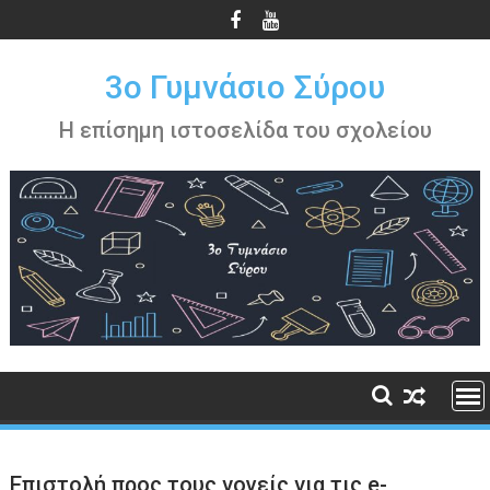
Περάστε
στο
περιεχόμενο
3ο Γυμνάσιο Σύρου
Η επίσημη ιστοσελίδα του σχολείου
Επιστολή προς τους γονείς για τις e-