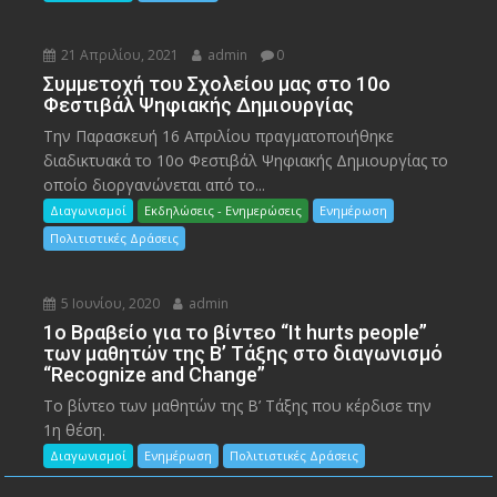
21 Απριλίου, 2021
admin
0
Συμμετοχή του Σχολείου μας στο 10ο
Φεστιβάλ Ψηφιακής Δημιουργίας
Την Παρασκευή 16 Απριλίου πραγματοποιήθηκε
διαδικτυακά το 10ο Φεστιβάλ Ψηφιακής Δημιουργίας το
οποίο διοργανώνεται από το...
Διαγωνισμοί
Εκδηλώσεις - Ενημερώσεις
Ενημέρωση
Πολιτιστικές Δράσεις
5 Ιουνίου, 2020
admin
1ο Βραβείο για το βίντεο “It hurts people”
των μαθητών της Β’ Τάξης στο διαγωνισμό
“Recognize and Change”
Το βίντεο των μαθητών της Β’ Τάξης που κέρδισε την
1η θέση.
Διαγωνισμοί
Ενημέρωση
Πολιτιστικές Δράσεις