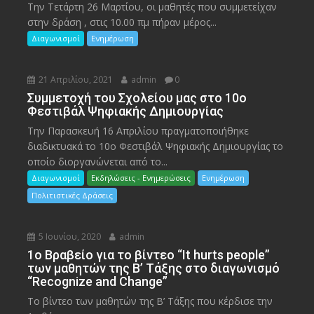
Την Τετάρτη 26 Μαρτίου, οι μαθητές που συμμετείχαν
στην δράση , στις 10.00 πμ πήραν μέρος...
Διαγωνισμοί
Ενημέρωση
21 Απριλίου, 2021
admin
0
Συμμετοχή του Σχολείου μας στο 10ο
Φεστιβάλ Ψηφιακής Δημιουργίας
Την Παρασκευή 16 Απριλίου πραγματοποιήθηκε
διαδικτυακά το 10ο Φεστιβάλ Ψηφιακής Δημιουργίας το
οποίο διοργανώνεται από το...
Διαγωνισμοί
Εκδηλώσεις - Ενημερώσεις
Ενημέρωση
Πολιτιστικές Δράσεις
5 Ιουνίου, 2020
admin
1ο Βραβείο για το βίντεο “It hurts people”
των μαθητών της Β’ Τάξης στο διαγωνισμό
“Recognize and Change”
Το βίντεο των μαθητών της Β’ Τάξης που κέρδισε την