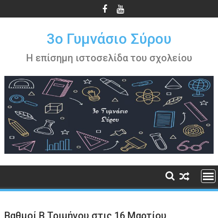
Περάστε
στο
περιεχόμενο
3ο Γυμνάσιο Σύρου
Η επίσημη ιστοσελίδα του σχολείου
Βαθμοί Β Τριμήνου στις 16 Μαρτίου