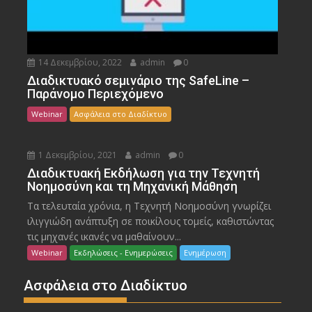
14 Δεκεμβρίου, 2022
admin
0
Διαδικτυακό σεμινάριο της SafeLine –
Παράνομο Περιεχόμενο
Webinar
Ασφάλεια στο Διαδίκτυο
1 Δεκεμβρίου, 2021
admin
0
Διαδικτυακή Εκδήλωση για την Τεχνητή
Νοημοσύνη και τη Μηχανική Μάθηση
Τα τελευταία χρόνια, η Τεχνητή Νοημοσύνη γνωρίζει
ιλιγγιώδη ανάπτυξη σε ποικίλους τομείς, καθιστώντας
τις μηχανές ικανές να μαθαίνουν...
Webinar
Εκδηλώσεις - Ενημερώσεις
Ενημέρωση
Ασφάλεια στο Διαδίκτυο