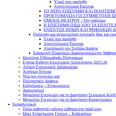
Υλικό που παρήχθη
Αποτελέσματα Έρευνας
ΤΟ ΝΕΡΟ ΕΠΙΣΤΗΜΗ ΚΑΙ ΠΟΛΙΤΙΣΜΟ
ΠΡΟΕΤΟΙΜΑΣΙΑ ΓΙΑ ΣΥΜΜΕΤΟΧΗ ΣΕ
ΟΜΙΛΟΣ ΘΕΑΤΡΟΥ – Όχι παίζουμε
Η ΕΠΙΣΤΗΜΗ ΠΙΣΩ ΑΠΟ ΤΑ ΕΠΑΓΓΕ
ΕΝΙΣΧΥΣΗ ΗΠΙΩΝ ΚΑΙ ΨΗΦΙΑΚΩΝ 
Πρόληψη και αντιμετώπιση σχολικής βίας και εκ
Υλικό που παρήχθη
Αποτελέσματα Έρευνας
Αποτύπωση του Σχεδίου Δράσης
Εφαρμογή Πρακτικών Διαφοροποιημένης Μάθησ
Ωρολόγιο Εβδομαδιαίο Πρόγραμμα
Ετήσια Έκθεση Εσωτερικής Αξιολόγησης 2025-26
Αίτηση Ενισχυτικής Διδασκαλίας
Χρήσιμα Έντυπα
Νέα του σχολείου μας
Πολιτιστικές Δράσεις
Εκδηλώσεις – Ενημερώσεις
Διαγωνισμοί
Μνημόνιο Ενεργειών για τη Διαχείριση Σεισμικού Κινδ
Μνημόνιο Ενεργειών για τη Διαχείριση Καταστροφών
Εκπαιδευτικοί
Ποιοι καθηγητές κάνουν μάθημα στο παιδί μου;
Ώρες Ενημέρωσης Γονέων – Κηδεμόνων