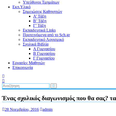
Υπεύθυνοι Τμημάτων
Εκπ.Υλικό
Σημειώσεις Καθηγητών
Α’ Τάξη
Β’ Τάξη
Γ’ Τάξη
Εκπαιδευτικά Links
Προτεινόμενα από το Sch.gr
Εκπαιδευτικό Λογισμικό
Σχολικά Βιβλία
Α Γυμνασίου
Β Γυμνασίου
Γ Γυμνασίου
Εργασίες Μαθητών
Επικοινωνία
Ένας σχολικός διαγωνισμός που θα σας? τα
28 Νοεμβρίου, 2016
admin