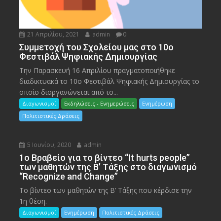
21 Απριλίου, 2021
admin
0
Συμμετοχή του Σχολείου μας στο 10ο
Φεστιβάλ Ψηφιακής Δημιουργίας
Την Παρασκευή 16 Απριλίου πραγματοποιήθηκε
διαδικτυακά το 10ο Φεστιβάλ Ψηφιακής Δημιουργίας το
οποίο διοργανώνεται από το...
Διαγωνισμοί
Εκδηλώσεις - Ενημερώσεις
Ενημέρωση
Πολιτιστικές Δράσεις
5 Ιουνίου, 2020
admin
1ο Βραβείο για το βίντεο “It hurts people”
των μαθητών της Β’ Τάξης στο διαγωνισμό
“Recognize and Change”
Το βίντεο των μαθητών της Β’ Τάξης που κέρδισε την
1η θέση.
Διαγωνισμοί
Ενημέρωση
Πολιτιστικές Δράσεις