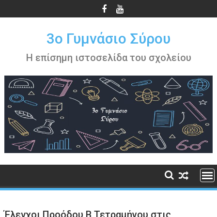
Περάστε
στο
περιεχόμενο
3ο Γυμνάσιο Σύρου
Η επίσημη ιστοσελίδα του σχολείου
Έλεγχοι Προόδου Β Τετραμήνου στις